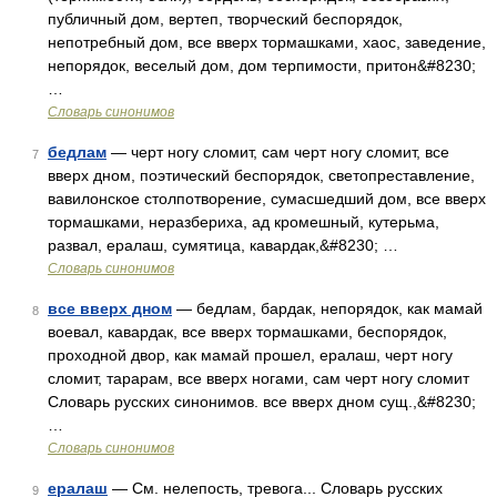
публичный дом, вертеп, творческий беспорядок,
непотребный дом, все вверх тормашками, хаос, заведение,
непорядок, веселый дом, дом терпимости, притон&#8230;
…
Словарь синонимов
бедлам
— черт ногу сломит, сам черт ногу сломит, все
7
вверх дном, поэтический беспорядок, светопреставление,
вавилонское столпотворение, сумасшедший дом, все вверх
тормашками, неразбериха, ад кромешный, кутерьма,
развал, ералаш, сумятица, кавардак,&#8230; …
Словарь синонимов
все вверх дном
— бедлам, бардак, непорядок, как мамай
8
воевал, кавардак, все вверх тормашками, беспорядок,
проходной двор, как мамай прошел, ералаш, черт ногу
сломит, тарарам, все вверх ногами, сам черт ногу сломит
Словарь русских синонимов. все вверх дном сущ.,&#8230;
…
Словарь синонимов
ералаш
— См. нелепость, тревога... Словарь русских
9