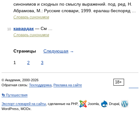
синонимов и сходных по смыслу выражений. под. ред. Н.
Абрамова, М.: Русские словари, 1999. ералаш беспоряд …
Словарь синонимов
кавардак
— См …
10
Словарь синонимов
Страницы
Следующая
→
1
2
3
© Академик, 2000-2026
18+
Обратная связь:
Техподдержка
,
Реклама на сайте
👣 Путешествия
Экспорт словарей на сайты
, сделанные на PHP,
Joomla,
Drupal,
WordPress, MODx.