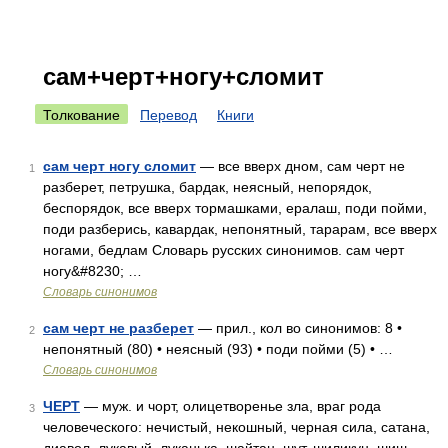
сам+черт+ногу+сломит
Толкование
Перевод
Книги
сам черт ногу сломит
— все вверх дном, сам черт не
1
разберет, петрушка, бардак, неясный, непорядок,
беспорядок, все вверх тормашками, ералаш, поди пойми,
поди разберись, кавардак, непонятный, тарарам, все вверх
ногами, бедлам Словарь русских синонимов. сам черт
ногу&#8230; …
Словарь синонимов
сам черт не разберет
— прил., кол во синонимов: 8 •
2
непонятный (80) • неясный (93) • поди пойми (5) • …
Словарь синонимов
ЧЕРТ
— муж. и чорт, олицетворенье зла, враг рода
3
человеческого: нечистый, некошный, черная сила, сатана,