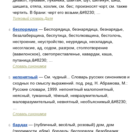
диавол, лукавый, луканька, шайтан, шут, шиликун, шиш,
шишига, отяпа, хохлик, см. бес; произносят чорт, см. также
чертить. В брани: черт его возьми,&#8230; …
Толковый словарь Даля
беспорядок
— Беспорядица, безнарядица, безнарядье,
4
безалаберщина, беспутица, бестолковщина, бестолочь,
нестроение, неустройство, неурядица, нескладица,
несогласие, ад, содом, разгром, столпотворение
(вавилонское), светопреставленье, кавардак, каша,
путаница,&#8230; …
Словарь синонимов
непонятный
— См. чудный... Словарь русских синонимов и
5
сходных по смыслу выражений. под. ред. Н. Абрамова, М.:
Русские словари, 1999. непонятный малопонятный,
неясный, туманный, тёмный, невразумительный,
маловразумительный, невнятный, необъяснимый,&#8230;
…
Словарь синонимов
бардак
— (публичный, весёлый, розовый) дом, дом
6
(терпимости, ебли), бордель; беспорядок, безобразия;